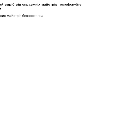
й виріб від справжніх майстрів
, телефонуйте:
7
аших майстрів безкоштовна!