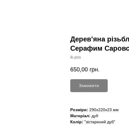
Дерев'яна різьб
Серафим Саровс
ik-pss
650,00
грн.
Замовити
Розміри:
290х220х23 мм
Матеріал:
дуб
Колір:
"зістарений дуб"