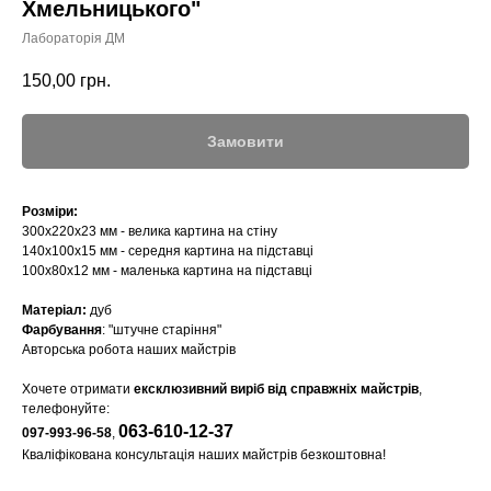
Хмельницького"
Лабораторія ДМ
150,00
грн.
Замовити
Розміри:
300х220х23 мм - велика картина на стіну
140х100х15 мм - середня картина на підставці
100х80х12 мм - маленька картина на підставці
Матеріал:
дуб
Фарбування
: "штучне старіння"
Авторська робота наших майстрів
Хочете отримати
ексклюзивний виріб від справжніх майстрів
,
телефонуйте:
063-610-12-37
097-993-96-58
,
Кваліфікована консультація наших майстрів безкоштовна!