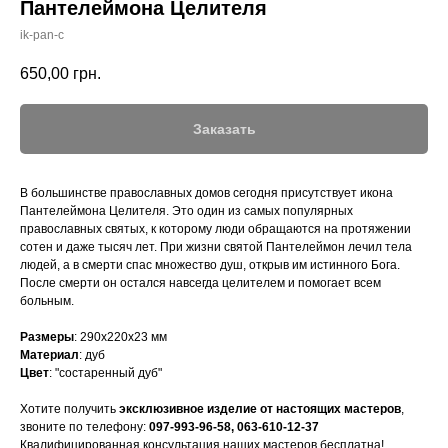
Пантелеймона Целителя
ik-pan-c
650,00
грн.
Заказать
В большинстве православных домов сегодня присутствует икона
Пантелеймона Целителя. Это один из самых популярных
православных святых, к которому люди обращаются на протяжении
сотен и даже тысяч лет. При жизни святой Пантелеймон лечил тела
людей, а в смерти спас множество душ, открыв им истинного Бога.
После смерти он остался навсегда целителем и помогает всем
больным.
Размеры
: 290х220х23 мм
Материал
: дуб
Цвет
: "состаренный дуб"
Хотите получить
эксклюзивное изделие от настоящих мастеров
,
звоните по телефону:
097-993-96-58
,
063-610-12-37
Квалифицированная консультация наших мастеров бесплатна!