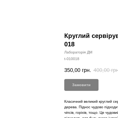
Круглий сервіру
018
Лабораторія ДМ
t-010018
350,00
грн.
400,00
гр
Замовити
Класичний великий круглий се
дерева. Піднос чудово підходит
чіпсів, горіхів, тощо. Це чудо