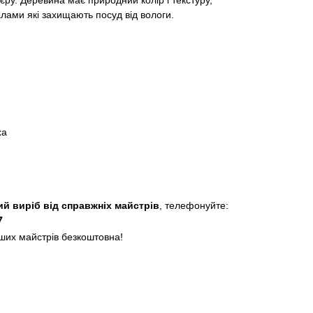
’єру. Деревина має природний колір і текстуру,
лами які захищають посуд від вологи.
ха
й виріб від справжніх майстрів
, телефонуйте:
7
аших майстрів безкоштовна!