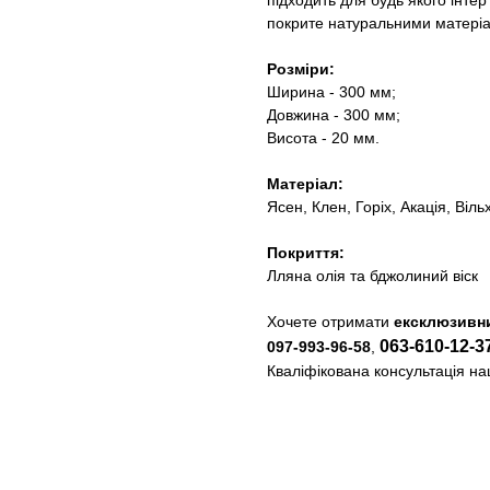
підходить для будь якого інтер
покрите натуральними матеріа
Розміри:
Ширина - 300 мм;
Довжина - 300 мм;
Висота - 20 мм.
Матеріал:
Ясен, Клен, Горіх, Акація, Віль
Покриття:
Лляна олія та бджолиний віск
Хочете отримати
ексклюзивни
063-610-12-3
097-993-96-58
,
Кваліфікована консультація н